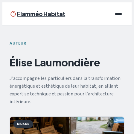
Flamméo Habitat
Écologie & Énergie
AUTEUR
Maison
Élise Laumondière
Bricolage
J’accompagne les particuliers dans la transformation
Immobilier
énergétique et esthétique de leur habitat, en alliant
Déco
expertise technique et passion pour l’architecture
intérieure.
MAISON