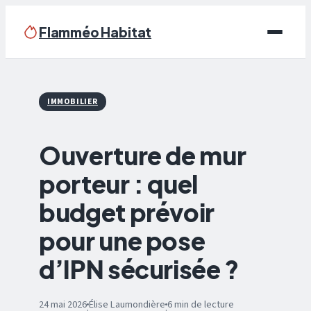
Flamméo Habitat
Écologie & Énergie
IMMOBILIER
Maison
Ouverture de mur
Bricolage
porteur : quel
Immobilier
budget prévoir
Déco
pour une pose
d’IPN sécurisée ?
24 mai 2026
Élise Laumondière
6 min de lecture
·
·