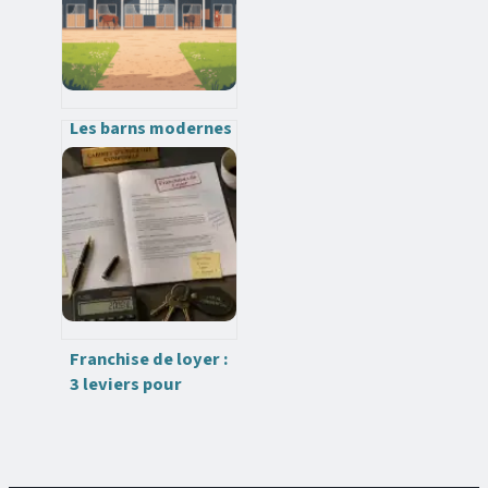
perpignan
Les barns modernes
en france : usages,
prix et conseils
essentiels
Franchise de loyer :
3 leviers pour
négocier votre
gratuité de bail