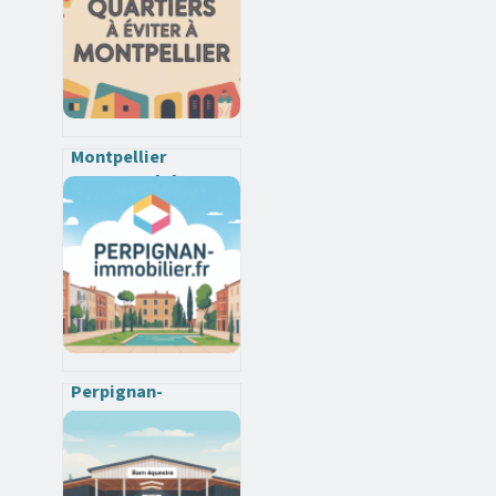
Montpellier
quartiers à éviter
en 2025 : carte,
conseils et nuances
Perpignan-
immobilier.fr :
comment tirer parti
du marché
immobilier de