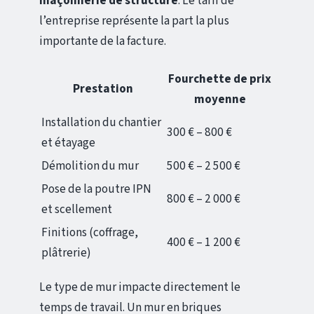
maçonnerie de structure
. Le tarif de
l’entreprise représente la part la plus
importante de la facture.
Fourchette de prix
Prestation
moyenne
Installation du chantier
300 € – 800 €
et étayage
Démolition du mur
500 € – 2 500 €
Pose de la poutre IPN
800 € – 2 000 €
et scellement
Finitions (coffrage,
400 € – 1 200 €
plâtrerie)
Le type de mur impacte directement le
temps de travail. Un mur en briques