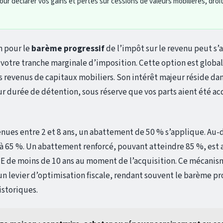
 pour déclarer vos gains et pertes sur cessions de valeurs mobilières, droi
on pour le
barème progressif
de l’impôt sur le revenu peut s’
votre tranche marginale d’imposition. Cette option est globale
s revenus de capitaux mobiliers. Son intérêt majeur réside dan
 durée de détention, sous réserve que vos parts aient été acq
enues entre 2 et 8 ans, un abattement de 50 % s’applique. Au-d
 65 %. Un abattement renforcé, pouvant atteindre 85 %, est a
ME de moins de 10 ans au moment de l’acquisition. Ce mécanis
un levier d’optimisation fiscale, rendant souvent le barème pr
istoriques.