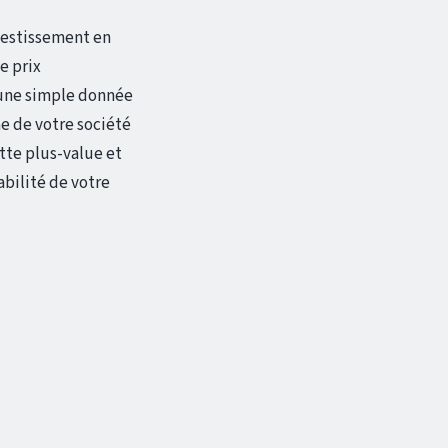
nvestissement en
le prix
s une simple donnée
e de votre société
ette plus-value et
abilité de votre