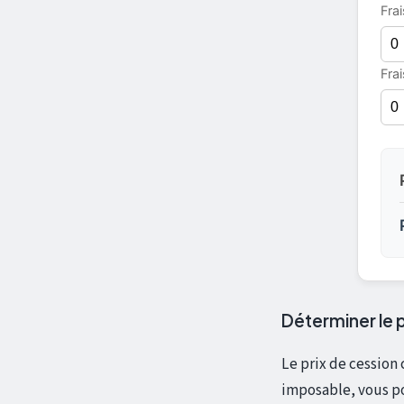
Fra
Frai
Déterminer le p
Le prix de cession
imposable, vous pou