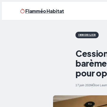
Flamméo Habitat
IMMOBILIER
Cession 
barème 
pour op
17 juin 2026
Élise Lau
·