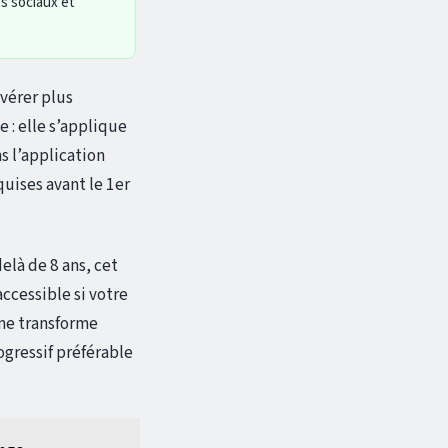
ts sociaux et
avérer plus
 : elle s’applique
s l’application
uises avant le 1er
elà de 8 ans, cet
ccessible si votre
me transforme
ogressif préférable