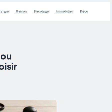
nergie
Maison
Bricolage
Immobilier
Déco
 ou
isir