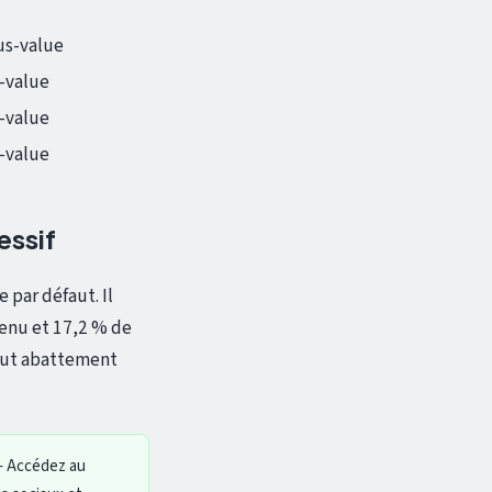
us-value
-value
-value
-value
essif
e par défaut. Il
venu et 17,2 % de
tout abattement
 Accédez au