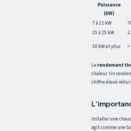
Puissance
(kW)
7 à 12 kW
7
15 à 25 kW
1
30 kW et plus
>
Le
rendement th
chaleur. Un rendem
chiffre élevé réd
L’importanc
Installer une chau
agit comme une bat