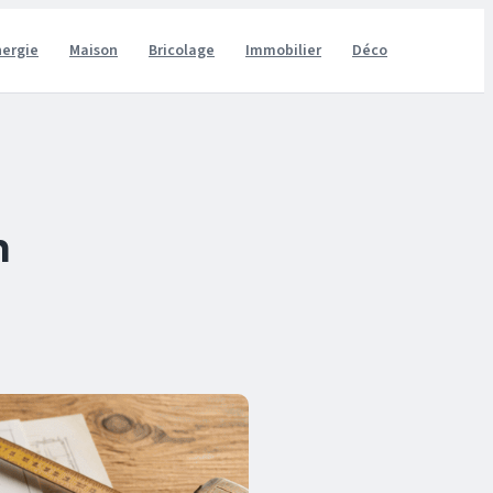
nergie
Maison
Bricolage
Immobilier
Déco
n