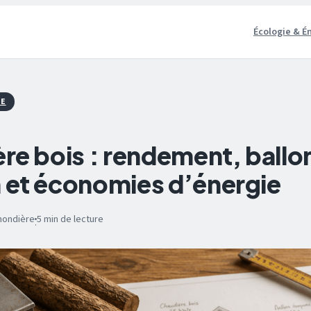
Écologie & É
IE
re bois : rendement, ballo
et économies d’énergie
mondière
5 min de lecture
·