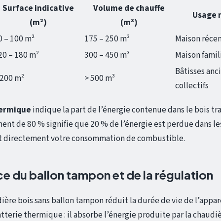
Surface indicative
Volume de chauffe
Usage
(m²)
(m³)
0 – 100 m²
175 – 250 m³
Maison récen
20 – 180 m²
300 – 450 m³
Maison famil
Bâtisses anc
 200 m²
> 500 m³
collectifs
ermique
indique la part de l’énergie contenue dans le bois t
ent de 80 % signifie que 20 % de l’énergie est perdue dans l
uit directement votre consommation de combustible.
e du ballon tampon et de la régulation
dière bois sans ballon tampon réduit la durée de vie de l’appa
terie thermique : il absorbe l’énergie produite par la chaudiè