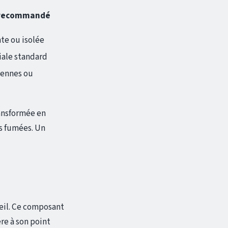
 recommandé
te ou isolée
iale standard
iennes ou
ransformée en
es fumées. Un
reil. Ce composant
re à son point