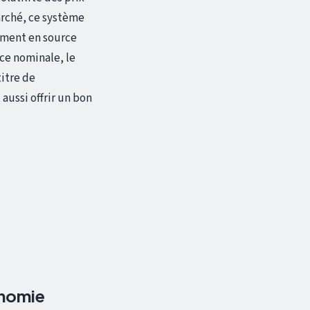
marché, ce système
sement en source
nce nominale, le
itre de
ussi offrir un bon
onomie