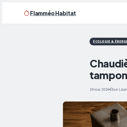
Flamméo Habitat
ÉCOLOGIE & ÉNERG
Chaudiè
tampon 
29 mai 2026
Élise Lau
·