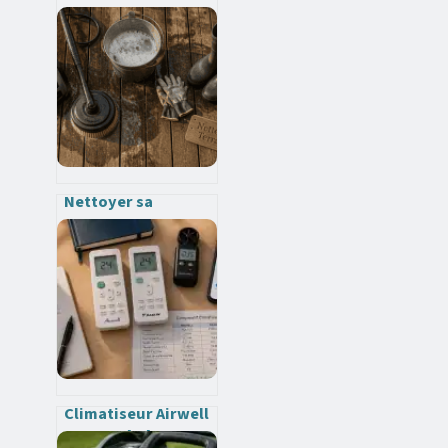
pour vider maison :
l’erreur de volume
qui peut doubler
votre facture
Nettoyer sa
terrasse au Kärcher
: 3 règles d’or pour
éviter les dégâts
Climatiseur Airwell
: fiabilité réelle ou