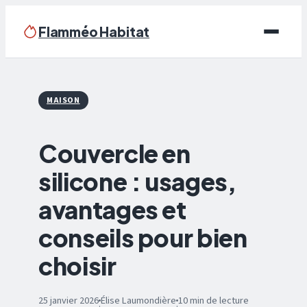
Flamméo Habitat
Écologie & Énergie
MAISON
Maison
Couvercle en
Bricolage
silicone : usages,
Immobilier
avantages et
Déco
conseils pour bien
choisir
25 janvier 2026
Élise Laumondière
10 min de lecture
·
·