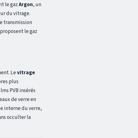
nt le gaz
Argon
, un
ur du vitrage.
de transmission
 proposent le gaz
ment. Le
vitrage
ores plus
ilms PVB insérés
ceaux de verre en
ce interne du verre,
ans occulter la