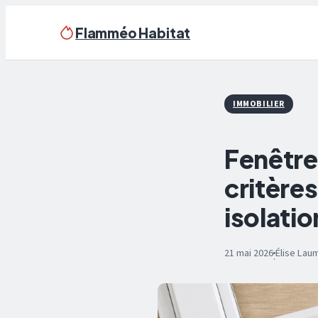
Flamméo Habitat
IMMOBILIER
Fenêtre
critère
isolati
21 mai 2026
Élise Lau
·