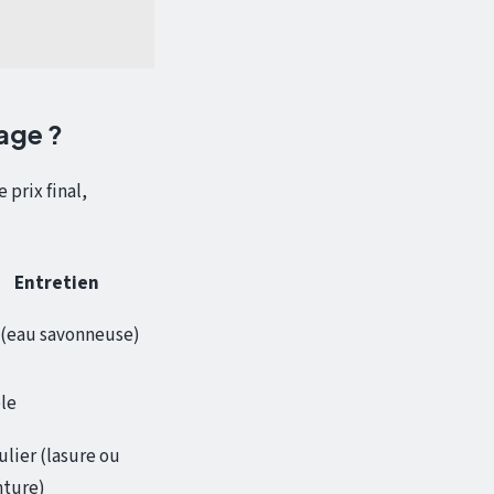
rage ?
 prix final,
Entretien
 (eau savonneuse)
le
lier (lasure ou
nture)