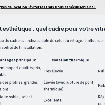
ges de location : éviter les frais flous et sécuriser le bail
 esthétique : quel cadre pour votre vit
u du cadre est indissociable de celui du vitrage. Il influence le
rabilité de l’installation.
antages principaux
Isolation thermique
ent rapport qualité/prix,
Très élevée
Nul
able
e des profilés, grandes
Élevée (avec rupture de pont
Faib
sions
thermique)
ique noble, isolant
Régu
Excellente
l
pei