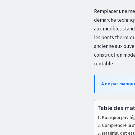
Remplacer une men
démarche techniqu
aux modèles standa
les ponts thermiqu
ancienne aux ouver
construction moder
rentable.
A ne pas manqu
Table des mat
Pourquoi privilé
Comprendre la st
Matériaux et est