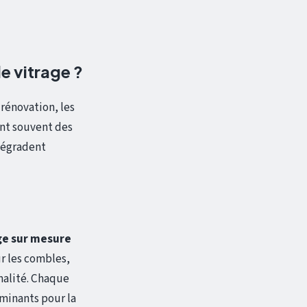
e vitrage ?
rénovation, les
ent souvent des
dégradent
ge sur mesure
r les combles,
nalité. Chaque
rminants pour la