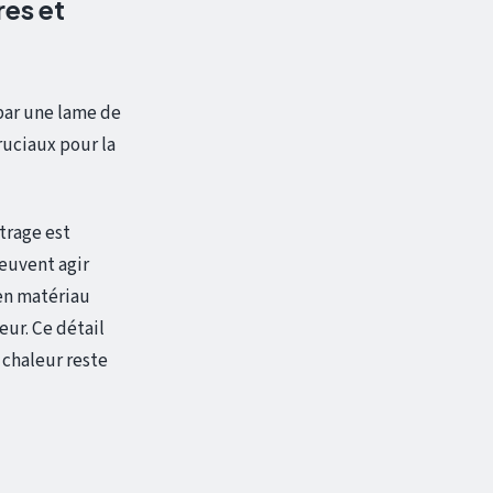
res et
par une lame de
ruciaux pour la
itrage est
peuvent agir
n matériau
eur. Ce détail
 chaleur reste