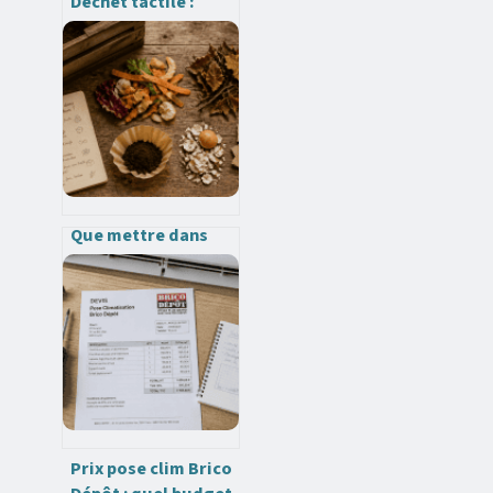
Déchet tactile :
comment les
réduire et mieux
gérer au quotidien
Que mettre dans
votre composteur ?
Maîtrisez
l’équilibre entre
matières vertes et
brunes pour un
terreau fertile
Prix pose clim Brico