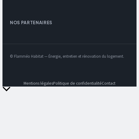
NOS PARTENAIRES
© Flamméo Habitat — Énergie, entretien et rénovation du logement.
Mentions légales
Politique de confidentialité
Contact
Retour
en
haut