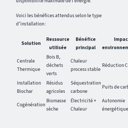
disponibilité maximale de l’énergie.
Voici les bénéfices attendus selon le type
d’installation :
Ressource
Bénéfice
Impac
Solution
utilisée
principal
environne
Bois B,
Centrale
Chaleur
déchets
Réduction 
Thermique
process stable
verts
Installation
Résidus
Séquestration
Puits de ca
Biochar
agricoles
carbone
Biomasse
Électricité +
Autonomie
Cogénération
sèche
Chaleur
énergétiqu