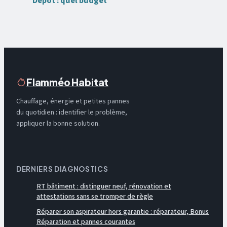
Dépôt : quel budget
prévoir pour une
installation
certifiée ?
Flamméo Habitat
Chauffage, énergie et petites pannes
du quotidien : identifier le problème,
appliquer la bonne solution.
DERNIERS DIAGNOSTICS
RT bâtiment : distinguer neuf, rénovation et
attestations sans se tromper de règle
Réparer son aspirateur hors garantie : réparateur, Bonus
Réparation et pannes courantes