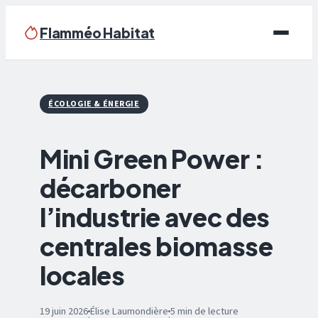
Flamméo Habitat
Écologie & Énergie
ÉCOLOGIE & ÉNERGIE
Maison
Mini Green Power :
Bricolage
décarboner
Immobilier
l’industrie avec des
Déco
centrales biomasse
locales
19 juin 2026
Élise Laumondière
5 min de lecture
·
·