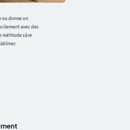
se ou donne un
facilement avec des
une méthode sûre
’abîmer.
aiment