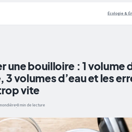
Écologie & É
 une bouilloire : 1 volume 
, 3 volumes d’eau et les err
trop vite
umondière
8 min de lecture
·