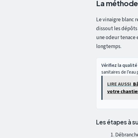
La méthode 
Le vinaigre blanc r
dissout les dépôts 
une odeur tenace et
longtemps.
Vérifiez la quali
sanitaires de l’eau 
LIRE AUSSI
Bâ
votre chantie
Les étapes à su
Débranchez