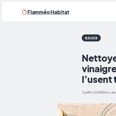
Flamméo Habitat
MAISON
Nettoyer
vinaigre
l’usent 
2 juillet 2026
Élise La
·