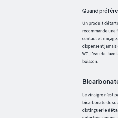
Quand préférer
Un produit détartra
recommande une for
contact et rinçage
dispensent jamais d
WC, l’eau de Javel
boisson.
Bicarbonate,
Le vinaigre n’est p
bicarbonate de sou
distinguer le
déta
entartrée comme u