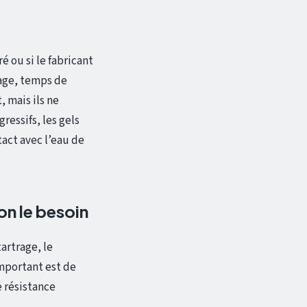
é ou si le fabricant
sage, temps de
 mais ils ne
ressifs, les gels
act avec l’eau de
on le besoin
tartrage, le
important est de
e résistance