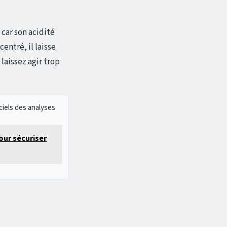
 car son acidité
entré, il laisse
laissez agir trop
ciels des analyses
pour sécuriser