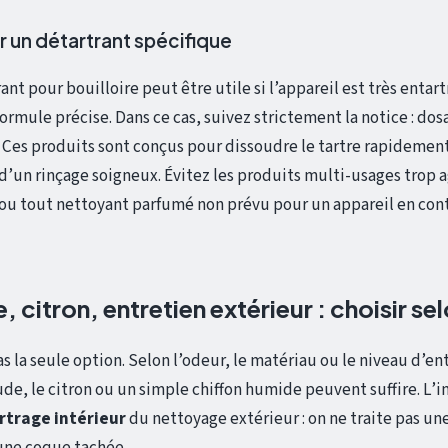
 un détartrant spécifique
nt pour bouilloire peut être utile si l’appareil est très entartr
mule précise. Dans ce cas, suivez strictement la notice : do
. Ces produits sont conçus pour dissoudre le tartre rapidement,
’un rinçage soigneux. Évitez les produits multi-usages trop ag
 ou tout nettoyant parfumé non prévu pour un appareil en cont
 citron, entretien extérieur : choisir sel
as la seule option. Selon l’odeur, le matériau ou le niveau d’en
de, le citron ou un simple chiffon humide peuvent suffire. L’
rtrage intérieur
du nettoyage extérieur : on ne traite pas un
ne coque tachée.