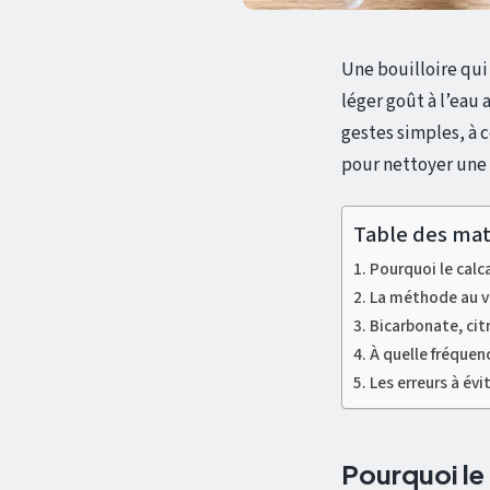
Une bouilloire qui
léger goût à l’eau 
gestes simples, à c
pour nettoyer une b
Table des mat
Pourquoi le calca
La méthode au vi
Bicarbonate, citr
À quelle fréquen
Les erreurs à évi
Pourquoi le 