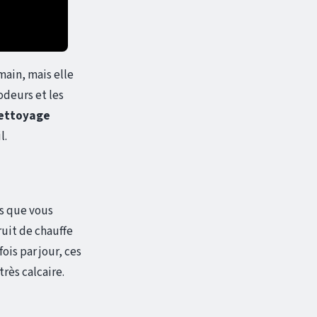
ain, mais elle
odeurs et les
ettoyage
l.
ès que vous
ruit de chauffe
ois par jour, ces
rès calcaire.