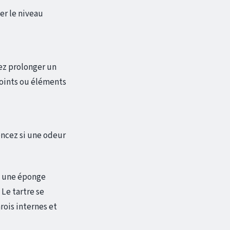
er le niveau
vez prolonger un
 joints ou éléments
encez si une odeur
ou une éponge
Le tartre se
rois internes et