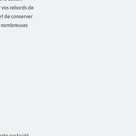
r vos rebords de
t de conserver
de nombreuses
l
rte rusticité.