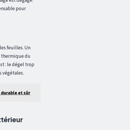
nage est dégagé.
pensable pour
es feuilles. Un
e thermique du
t : le dégel trop
s végétales.
 durable et sûr
térieur