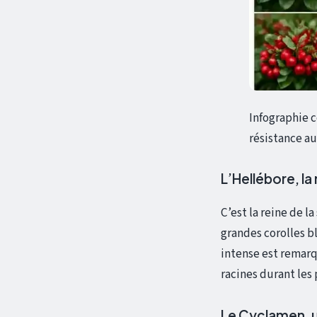
Infographie c
résistance au
L’Hellébore, la
C’est la reine de l
grandes corolles bl
intense est remarq
racines durant les 
Le Cyclamen, u