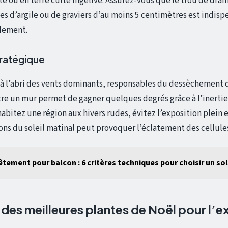
té ou en terre cuite ingélive. Assurez-vous que le trou de drai
es d’argile ou de graviers d’au moins 5 centimètres est indis
idement.
tratégique
 à l’abri des vents dominants, responsables du dessèchement d
e un mur permet de gagner quelques degrés grâce à l’inerti
abitez une région aux hivers rudes, évitez l’exposition plein es
yons du soleil matinal peut provoquer l’éclatement des cellule
tement pour balcon : 6 critères techniques pour choisir un sol
des meilleures plantes de Noël pour l’ex