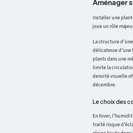
Aménager so
Installer une plant
joue un rôle majeu
La structure d’une
délicatesse d’une f
plants dans une mê
limite la circulati
densité visuelle o
décembre.
Le choix des c
En hiver, l’humidi
traité risque d’écla