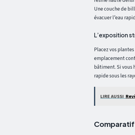
résine haute densi
Une couche de bill
évacuer l’eau rap
L’exposition s
Placez vos plantes
emplacement contr
bâtiment. Si vous h
rapide sous les ra
LIRE AUSSI
Revê
Comparatif 