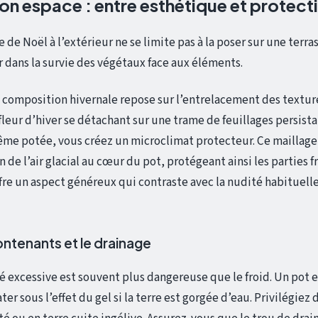
n espace : entre esthétique et protect
e de Noël à l’extérieur ne se limite pas à la poser sur une terr
r dans la survie des végétaux face aux éléments.
 composition hivernale repose sur l’entrelacement des texture
leur d’hiver se détachant sur une trame de feuillages persistan
me potée, vous créez un microclimat protecteur. Ce maillage 
on de l’air glacial au cœur du pot, protégeant ainsi les parties f
ffre un aspect généreux qui contraste avec la nudité habituelle
ontenants et le drainage
té excessive est souvent plus dangereuse que le froid. Un pot e
ter sous l’effet du gel si la terre est gorgée d’eau. Privilégiez 