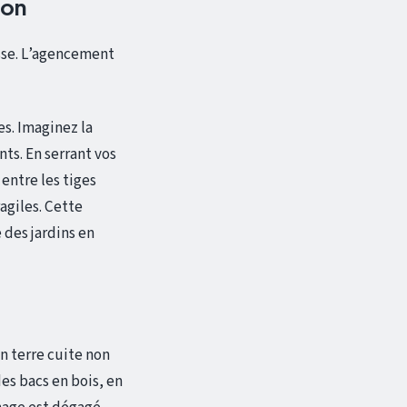
ion
asse. L’agencement
s. Imaginez la
ts. En serrant vos
entre les tiges
ragiles. Cette
 des jardins en
n terre cuite non
des bacs en bois, en