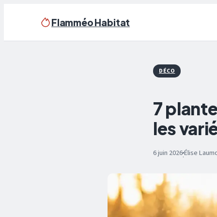
Flamméo Habitat
DÉCO
7 plante
les vari
6 juin 2026
Élise Laum
·