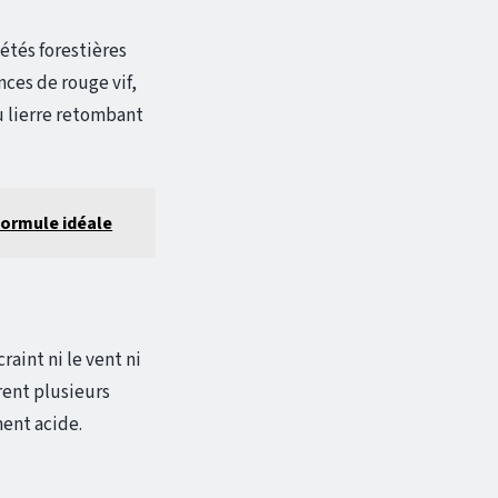
étés forestières
ces de rouge vif,
du lierre retombant
formule idéale
raint ni le vent ni
rent plusieurs
ent acide.