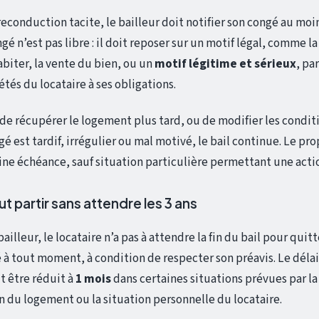
econduction tacite, le bailleur doit notifier son congé au moi
ngé n’est pas libre : il doit reposer sur un motif légal, comme l
biter, la vente du bien, ou un
motif légitime et sérieux
, pa
s du locataire à ses obligations.
de récupérer le logement plus tard, ou de modifier les conditi
ongé est tardif, irrégulier ou mal motivé, le bail continue. Le pr
ine échéance, sauf situation particulière permettant une acti
ut partir sans attendre les 3 ans
illeur, le locataire n’a pas à attendre la fin du bail pour quitt
à tout moment, à condition de respecter son préavis. Le délai
ut être réduit à
1 mois
dans certaines situations prévues par l
on du logement ou la situation personnelle du locataire.