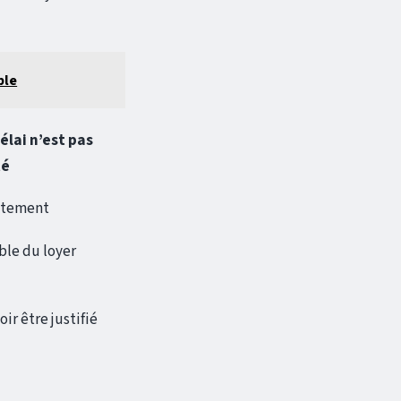
ble
élai n’est pas
té
citement
ble du loyer
ir être justifié