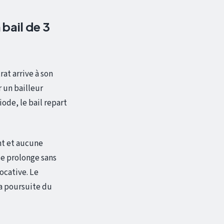
 bail de 3
at arrive à son
 un bailleur
riode, le bail repart
nt et aucune
se prolonge sans
locative. Le
la poursuite du