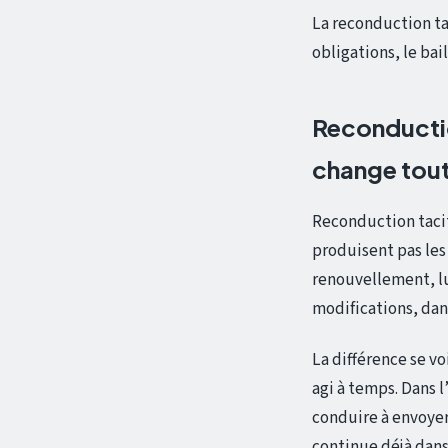
La reconduction tac
obligations, le ba
Reconductio
change tou
Reconduction tacit
produisent pas les
renouvellement, lu
modifications, dans
La différence se vo
agi à temps. Dans 
conduire à envoyer
continue déjà dans