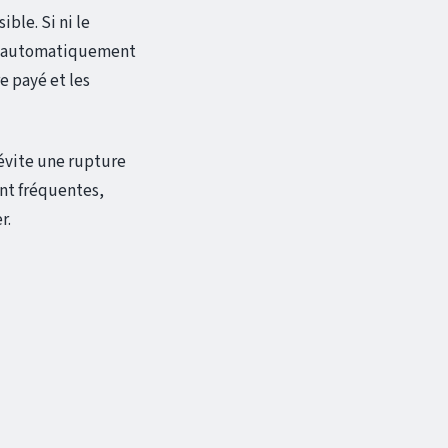
ible. Si ni le
nue automatiquement
e payé et les
t évite une rupture
ent fréquentes,
r.