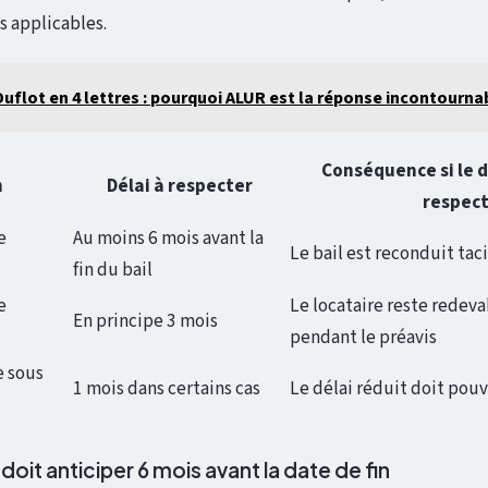
s applicables.
Duflot en 4 lettres : pourquoi ALUR est la réponse incontourna
Conséquence si le d
n
Délai à respecter
respec
e
Au moins 6 mois avant la
Le bail est reconduit ta
fin du bail
e
Le locataire reste redeva
En principe 3 mois
pendant le préavis
e sous
1 mois dans certains cas
Le délai réduit doit pouvo
 doit anticiper 6 mois avant la date de fin