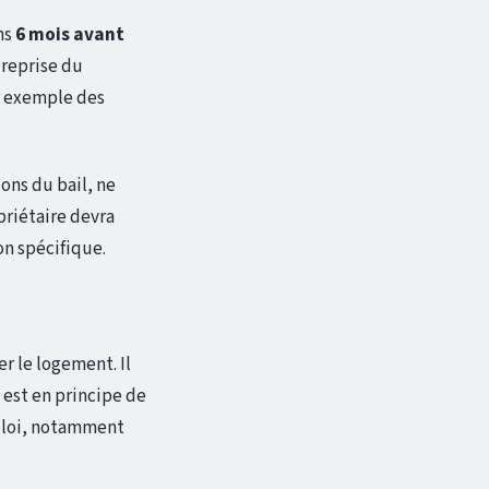
ns
6 mois avant
a reprise du
r exemple des
ons du bail, ne
opriétaire devra
on spécifique.
er le logement. Il
 est en principe de
a loi, notamment