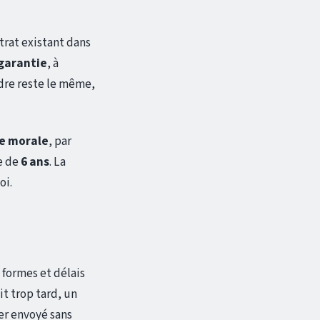
trat existant dans
garantie
, à
dre reste le même,
e morale
, par
e de
6 ans
. La
oi.
 formes et délais
it trop tard, un
ier envoyé sans