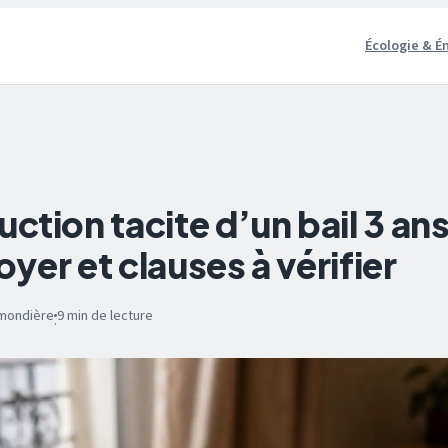
Écologie & É
tion tacite d’un bail 3 ans
loyer et clauses à vérifier
umondière
9 min de lecture
·