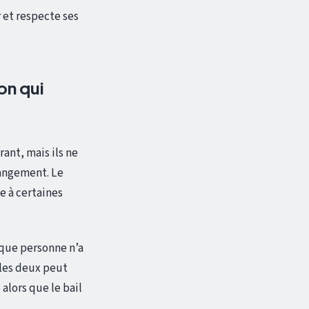
r et respecte ses
on qui
ant, mais ils ne
hangement. Le
e à certaines
 que personne n’a
 les deux peut
alors que le bail