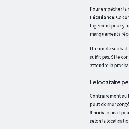
Pour empêcher la r
l’échéance
. Ce co
logement pour y ha
manquements répété
Un simple souhait 
suffit pas. Si le c
attendre la procha
Le locataire pe
Contrairement au ba
peut donner congé 
3 mois
, mais il pe
selon la localisati