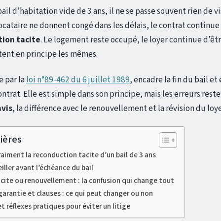
ail d’habitation vide de 3 ans, il ne se passe souvent rien de vis
 locataire ne donnent congé dans les délais, le contrat conti
ion tacite
. Le logement reste occupé, le loyer continue d’êtr
stent en principe les mêmes.
e par la
loi n°89-462 du 6 juillet 1989
, encadre la fin du bail e
trat. Elle est simple dans son principe, mais les erreurs rest
vis
, la différence avec le renouvellement et la révision du loye
ières
raiment la reconduction tacite d’un bail de 3 ans
eiller avant l’échéance du bail
ite ou renouvellement : la confusion qui change tout
garantie et clauses : ce qui peut changer ou non
et réflexes pratiques pour éviter un litige