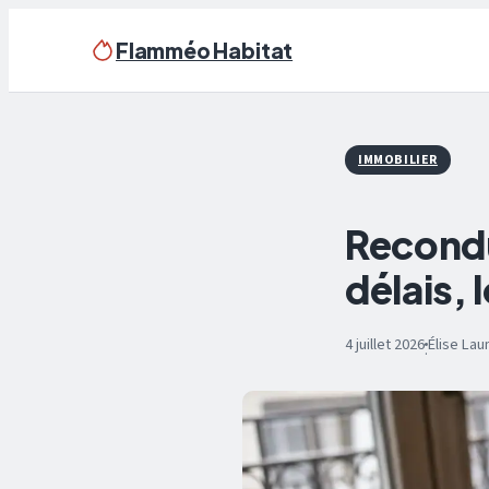
Flamméo Habitat
IMMOBILIER
Reconduc
délais, 
4 juillet 2026
Élise La
·