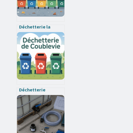
Déchetterie la
roche-sur-foron :
horaires, accès,
déchets acceptés
Déchetterie
coublevie :
horaires, accès,
conditions et bons
réflexes