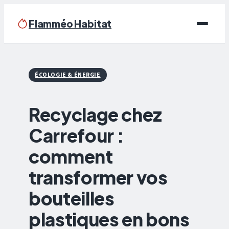
Flamméo Habitat
Écologie & Énergie
ÉCOLOGIE & ÉNERGIE
Maison
Recyclage chez
Bricolage
Carrefour :
Immobilier
comment
Déco
transformer vos
bouteilles
plastiques en bons