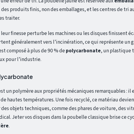
 une erreur de tri. La poubelle jaune est réservée aux
emballa
 des produits finis, non des emballages, et les centres de tri 
s traiter.
, leur finesse perturbe les machines ou les disques finissent éca
artent généralement vers l’incinération, ce qui représente un 
 est composé à plus de 90 % de
polycarbonate
, un plastique
ux pour l’industrie.
olycarbonate
st un polymère aux propriétés mécaniques remarquables : il e
 de hautes températures. Une fois recyclé, ce matériau devien
r des objets techniques, comme des phares de voiture, des vit
ical. Jeter vos disques dans la poubelle classique brise ce cy
ière
.