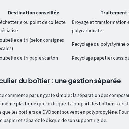
Destination conseillée
Traitement 
échetterie ou point de collecte
Broyage et transformation 
pécialisé
polycarbonate
oubelle de tri (selon consignes
Recyclage du polystyrène o
ocales)
oubelle de tri papier/carton
Recyclage papetier classiq
culier du boîtier : une gestion séparée
ace commence par un geste simple : la séparation des composan
u même plastique que le disque. La plupart des boîtiers « crist
s que les boîtiers de DVD sont souvent en polypropylène. Pour
le papier et séparez le disque de son support rigide.