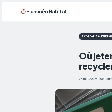
Flamméo Habitat
ÉCOLOGIE & ÉNERG
Où jeter
recycler
25 mai 2026
Élise Lau
·