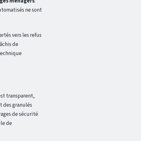
ges ménagers
.
automatisés ne sont
rtés vers les refus
gâchis de
 technique
st transparent,
t des granulés
rages de sécurité
cle de