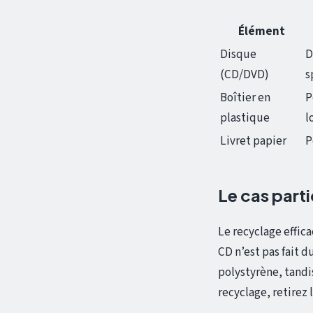
Élément
Disque
D
(CD/DVD)
s
Boîtier en
P
plastique
l
Livret papier
P
Le cas parti
Le recyclage effic
CD n’est pas fait d
polystyrène, tandi
recyclage, retirez 