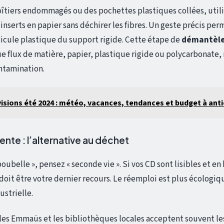
oîtiers endommagés ou des pochettes plastiques collées, util
s inserts en papier sans déchirer les fibres. Un geste précis pe
icule plastique du support rigide. Cette étape de
démantèl
 flux de matière, papier, plastique rigide ou polycarbonate, r
ntamination.
isions été 2024 : météo, vacances, tendances et budget à anti
vente : l’alternative au déchet
oubelle », pensez « seconde vie ». Si vos CD sont lisibles et en 
doit être votre dernier recours. Le réemploi est plus écologiq
ustrielle.
 les Emmaüs et les bibliothèques locales acceptent souvent le