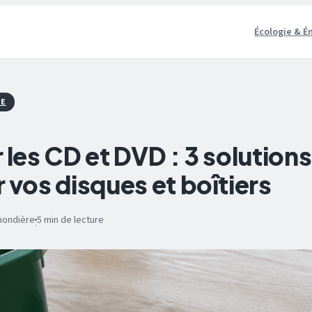
Écologie & É
IE
 les CD et DVD : 3 solution
 vos disques et boîtiers
mondière
5 min de lecture
·