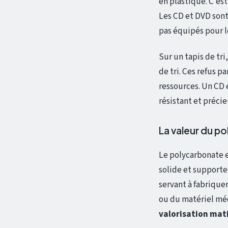
en plastique. C’est
Les CD et DVD sont
pas équipés pour le
Sur un tapis de tri
de tri. Ces refus p
ressources. Un CD
résistant et précie
La valeur du p
Le polycarbonate e
solide et supporte
servant à fabrique
ou du matériel méd
valorisation mat