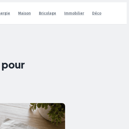
nergie
Maison
Bricolage
Immobilier
Déco
s pour