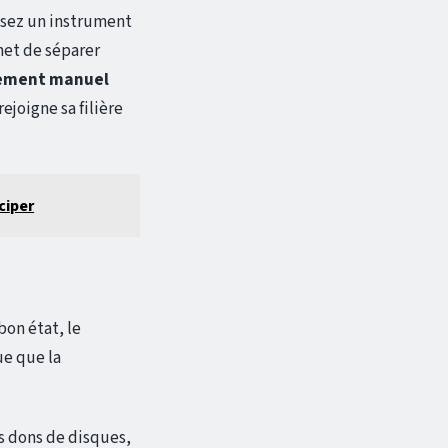
isez un instrument
rmet de séparer
ement manuel
ejoigne sa filière
ciper
bon état, le
ue que la
s dons de disques,