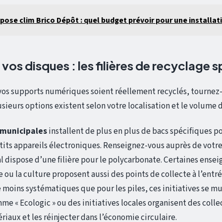
 pose clim Brico Dépôt : quel budget prévoir pour une installati
os disques : les filières de recyclage s
vos supports numériques soient réellement recyclés, tournez-
usieurs options existent selon votre localisation et le volume 
 municipales
installent de plus en plus de bacs spécifiques p
tits appareils électroniques. Renseignez-vous auprès de votre
al dispose d’une filière pour le polycarbonate. Certaines ensei
 ou la culture proposent aussi des points de collecte à l’entré
 moins systématiques que pour les piles, ces initiatives se mul
me « Ecologic » ou des initiatives locales organisent des coll
iaux et les réinjecter dans l’économie circulaire.