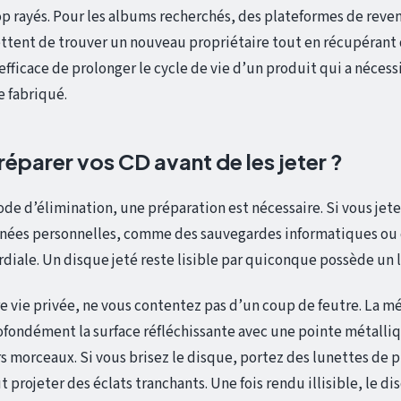
trop rayés. Pour les albums recherchés, des plateformes de reve
ttent de trouver un nouveau propriétaire tout en récupérant
efficace de prolonger le cycle de vie d’un produit qui a néce
e fabriqué.
parer vos CD avant de les jeter ?
ode d’élimination, une préparation est nécessaire. Si vous jet
nées personnelles, comme des sauvegardes informatiques ou 
rdiale. Un disque jeté reste lisible par quiconque possède un 
e vie privée, ne vous contentez pas d’un coup de feutre. La m
rofondément la surface réfléchissante avec une pointe métalliqu
s morceaux. Si vous brisez le disque, portez des lunettes de pr
projeter des éclats tranchants. Une fois rendu illisible, le d