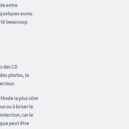
nte entre
 quelques euros.
ssité beaucoup
ez des CD
des photos, la
lecteur.
éthode la plus sûre
e ou à briser le
otection, car le
isque peut être