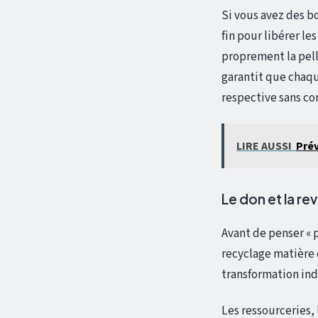
Si vous avez des b
fin pour libérer le
proprement la pell
garantit que chaque
respective sans co
LIRE AUSSI
Prév
Le don et la re
Avant de penser « p
recyclage matière 
transformation ind
Les ressourceries,