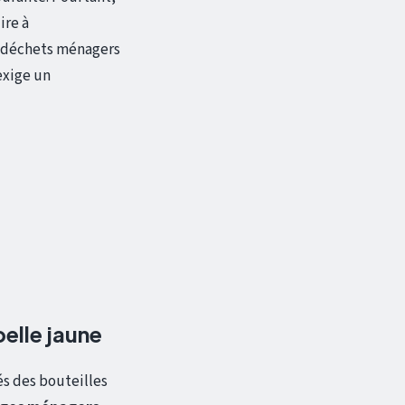
ire à
s déchets ménagers
exige un
belle jaune
tés des bouteilles