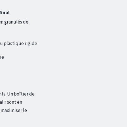
final
en granulés de
u plastique rigide
ue
ts. Un boîtier de
al » sont en
 maximiser le