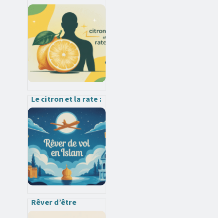
calcaire dans une
machine à laver
sans se tromper
Le citron et la rate :
bienfaits, risques
et usages expliqués
simplement
Rêver d’être
victime de vol en