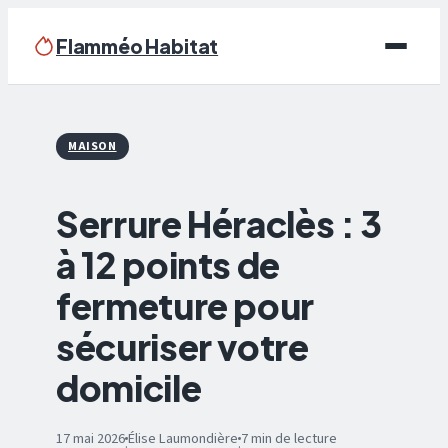
Flamméo Habitat
Écologie & Énergie
MAISON
Maison
Serrure Héraclès : 3
Bricolage
à 12 points de
Immobilier
fermeture pour
Déco
sécuriser votre
domicile
17 mai 2026
Élise Laumondière
7 min de lecture
·
·