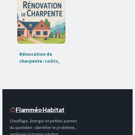
islam : sens,
avertissements et
messages cachés
Rénovation de
charpente : coûts,
techniques et
erreurs à éviter
Flamméo Habitat
Chauffage, énergie et petites pannes
du quotidien : identifier le problème,
appliquer la bonne solution.