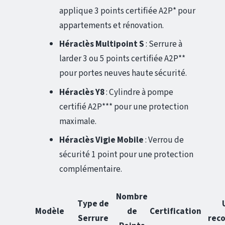
applique 3 points certifiée A2P* pour
appartements et rénovation.
Héraclès Multipoint S
: Serrure à
larder 3 ou 5 points certifiée A2P**
pour portes neuves haute sécurité.
Héraclès Y8
: Cylindre à pompe
certifié A2P*** pour une protection
maximale.
Héraclès Vigie Mobile
: Verrou de
sécurité 1 point pour une protection
complémentaire.
Nombre
Type de
Modèle
de
Certification
Serrure
rec