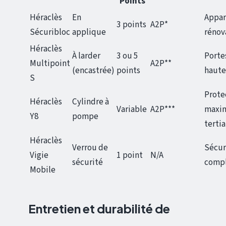
Points
Héraclès
En
Appar
3 points
A2P*
Sécuribloc
applique
rénov
Héraclès
À larder
3 ou 5
Porte
Multipoint
A2P**
(encastrée)
points
haute
S
Prote
Héraclès
Cylindre à
Variable
A2P***
maxim
Y8
pompe
tertia
Héraclès
Verrou de
Sécur
Vigie
1 point
N/A
sécurité
comp
Mobile
Entretien et durabilité de