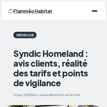
Flamméo Habitat
Écologie & Énergie
IMMOBILIER
Maison
Syndic Homeland :
Bricolage
avis clients, réalité
Immobilier
des tarifs et points
Déco
de vigilance
10 juin 2026
Élise Laumondière
6 min de lecture
·
·