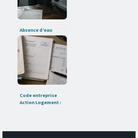
Absence d’eau
chaude en location :
vos droits, délais
de réparation et
recours pour
obtenir
dédommagement
Code entreprise
Action Logement :
comment le trouver
et débloquer vos
aides