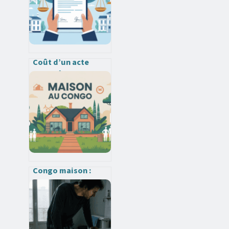
Coût d’un acte
notarié pour une
servitude : tarifs,
exemples et leviers
d’économie
Congo maison :
construire, acheter
ou rénover
sereinement au
congo