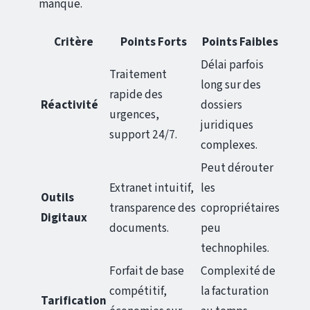
manque.
Critère
Points Forts
Points Faibles
Délai parfois
Traitement
long sur des
rapide des
Réactivité
dossiers
urgences,
juridiques
support 24/7.
complexes.
Peut dérouter
Extranet intuitif,
les
Outils
transparence des
copropriétaires
Digitaux
documents.
peu
technophiles.
Forfait de base
Complexité de
compétitif,
la facturation
Tarification