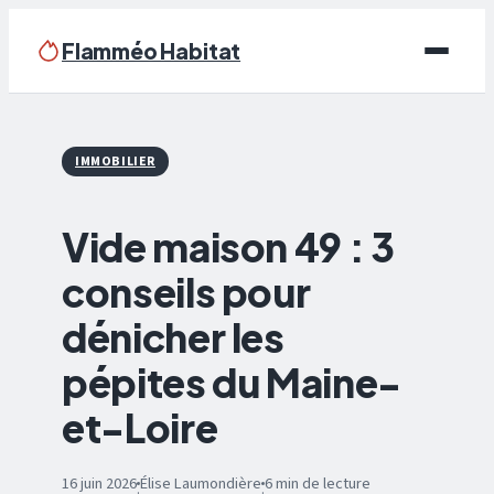
Flamméo Habitat
Écologie & Énergie
IMMOBILIER
Maison
Vide maison 49 : 3
Bricolage
conseils pour
Immobilier
dénicher les
Déco
pépites du Maine-
et-Loire
16 juin 2026
Élise Laumondière
6 min de lecture
·
·