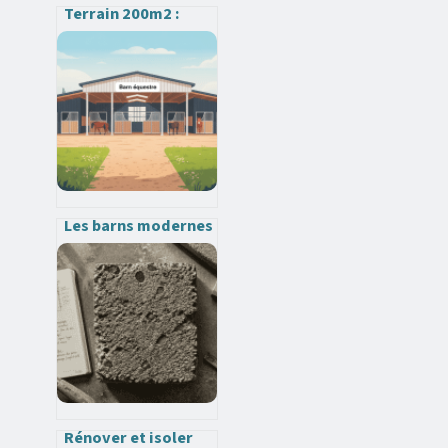
Terrain 200m2 :
prix, construction
et limites à
connaître avant
d’acheter
Les barns modernes
en france : usages,
prix et conseils
essentiels
Rénover et isoler