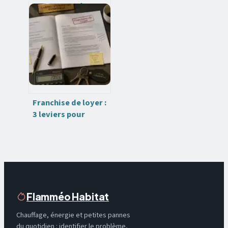
un mur en mâchefer
: les 4 règles pour
éviter les
désordres humides
Franchise de loyer :
3 leviers pour
négocier votre
gratuité de bail
Flamméo Habitat
Chauffage, énergie et petites pannes
du quotidien : identifier le problème,