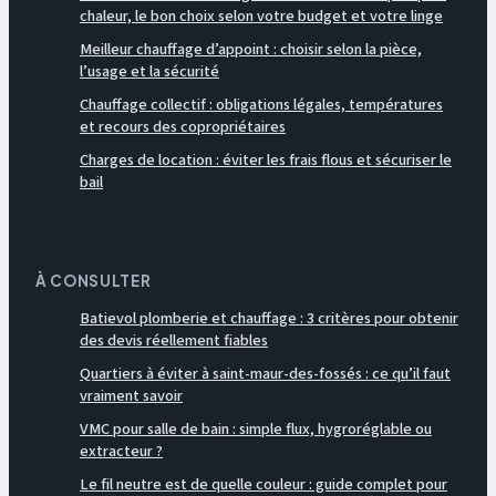
chaleur, le bon choix selon votre budget et votre linge
Meilleur chauffage d’appoint : choisir selon la pièce,
l’usage et la sécurité
Chauffage collectif : obligations légales, températures
et recours des copropriétaires
Charges de location : éviter les frais flous et sécuriser le
bail
À CONSULTER
Batievol plomberie et chauffage : 3 critères pour obtenir
des devis réellement fiables
Quartiers à éviter à saint-maur-des-fossés : ce qu’il faut
vraiment savoir
VMC pour salle de bain : simple flux, hygroréglable ou
extracteur ?
Le fil neutre est de quelle couleur : guide complet pour