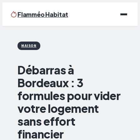
Flamméo Habitat
Écologie & Énergie
MAISON
Maison
Débarras à
Bricolage
Bordeaux : 3
Immobilier
formules pour vider
Déco
votre logement
sans effort
financier