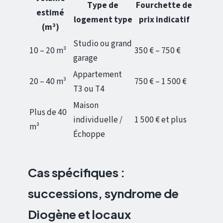
Type de
Fourchette de
estimé
logement type
prix indicatif
(m³)
Studio ou grand
10 – 20 m³
350 € – 750 €
garage
Appartement
20 – 40 m³
750 € – 1 500 €
T3 ou T4
Maison
Plus de 40
individuelle /
1 500 € et plus
m³
Échoppe
Cas spécifiques :
successions, syndrome de
Diogène et locaux