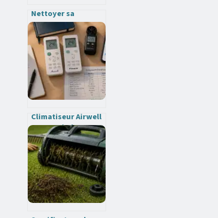
Nettoyer sa
terrasse au Kärcher
: 3 règles d’or pour
éviter les dégâts
Climatiseur Airwell
: fiabilité réelle ou
simple alternative
économique à
Daikin ?