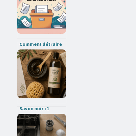
conseils pour bien
choisir
Comment détruire
des papiers sans les
brûler en toute
sécurité
Savon noir : 1
bouchon par litre et
5 usages pour tout
nettoyer sans