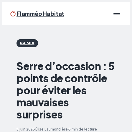
Flamméo Habitat
Écologie & Énergie
MAISON
Maison
Serre d’occasion : 5
Bricolage
points de contrôle
Immobilier
pour éviter les
Déco
mauvaises
surprises
5 juin 2026
Élise Laumondière
5 min de lecture
·
·