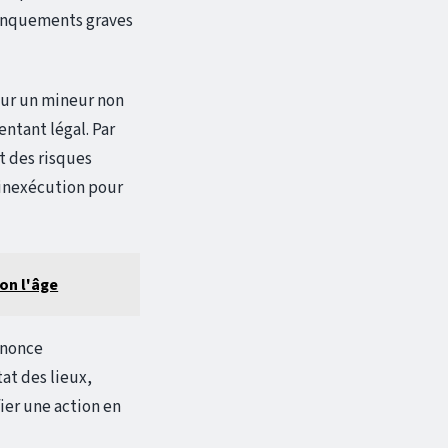
 manquements graves
pour un mineur non
ntant légal. Par
t des risques
d’inexécution pour
on l'âge
nnonce
tat des lieux,
ier une action en