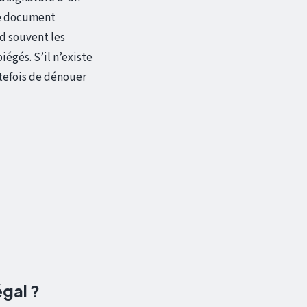
 le document
nd souvent les
iégés. S’il n’existe
tefois de dénouer
égal ?