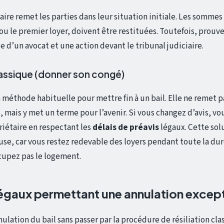
iaire remet les parties dans leur situation initiale. Les somme
ou le premier loyer, doivent être restituées. Toutefois, prouve
e d’un avocat et une action devant le tribunal judiciaire.
classique (donner son congé)
la méthode habituelle pour mettre fin à un bail. Elle ne remet p
t, mais y met un terme pour l’avenir. Si vous changez d’avis, v
riétaire en respectant les
délais de préavis
légaux. Cette sol
se, car vous restez redevable des loyers pendant toute la dur
cupez pas le logement.
légaux permettant une annulation except
nnulation du bail sans passer par la procédure de résiliation cl