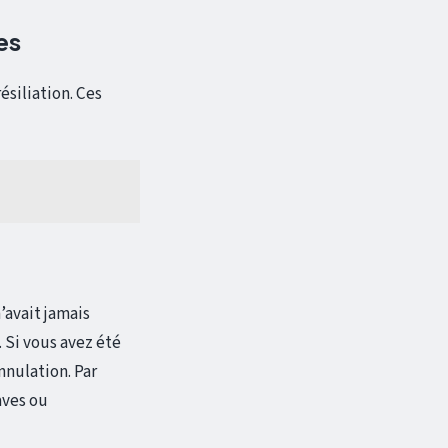
es
ésiliation. Ces
’avait jamais
. Si vous avez été
annulation. Par
aves ou