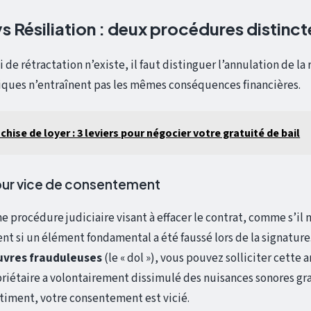
s Résiliation : deux procédures distinct
de rétractation n’existe, il faut distinguer l’annulation de la r
iques n’entraînent pas les mêmes conséquences financières.
chise de loyer : 3 leviers pour négocier votre gratuité de bail
our vice de consentement
e procédure judiciaire visant à effacer le contrat, comme s’il n
ient si un élément fondamental a été faussé lors de la signature
vres frauduleuses
(le « dol »), vous pouvez solliciter cette 
priétaire a volontairement dissimulé des nuisances sonores gr
âtiment, votre consentement est vicié.