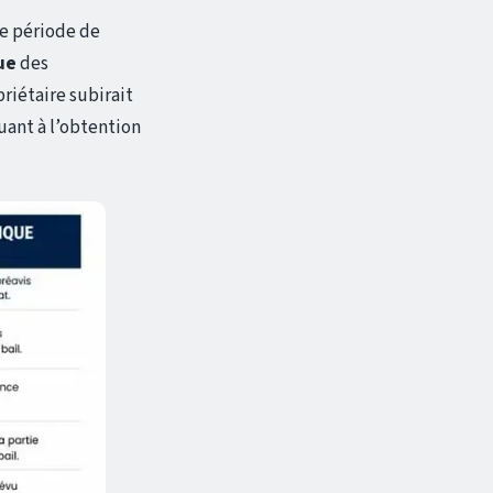
une période de
ue
des
priétaire subirait
uant à l’obtention