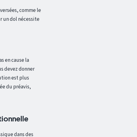
s versées, comme le
r un dol nécessite
as en cause la
ous devez donner
ution est plus
ée du préavis,
ionnelle
assique dans des