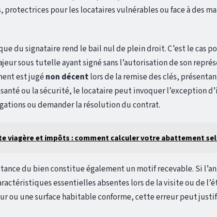
s, protectrices pour les locataires vulnérables ou face à des
que du signataire rend le bail nul de plein droit. C’est le cas 
eur sous tutelle ayant signé sans l’autorisation de son représe
ement est jugé
non décent
lors de la remise des clés, présentan
 santé ou la sécurité, le locataire peut invoquer l’exception 
gations ou demander la résolution du contrat.
e viagère et impôts : comment calculer votre abattement sel
bstance du bien constitue également un motif recevable. Si l’a
actéristiques essentielles absentes lors de la visite ou de l’é
 ou une surface habitable conforme, cette erreur peut justif