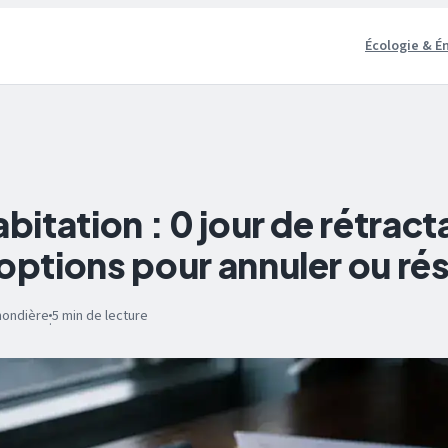
Écologie & É
abitation : 0 jour de rétract
options pour annuler ou rési
mondière
5 min de lecture
·