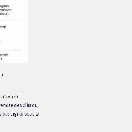
our
osition du
remise des clés ou
e pas signer sous la