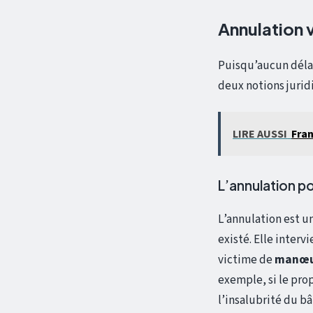
Annulation v
Puisqu’aucun délai 
deux notions jurid
LIRE AUSSI
Fran
L’annulation p
L’annulation est un
existé. Elle interv
victime de
manœu
exemple, si le pro
l’insalubrité du b