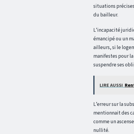
situations précise
du bailleur.
L’incapacité juridi
émancipé ou un maj
ailleurs, si le log
manifestes pour la
suspendre ses obli
LIRE AUSSI
Rent
L’erreur sur la su
mentionnait des car
comme un ascenseur
nullité.