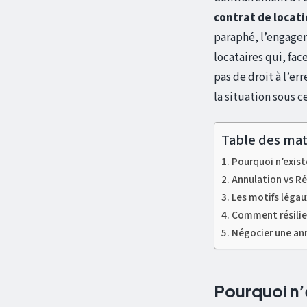
contrat de locat
paraphé, l’engagem
locataires qui, fac
pas de droit à l’e
la situation sous c
Table des mat
Pourquoi n’existe
Annulation vs Ré
Les motifs léga
Comment résilier 
Négocier une ann
Pourquoi n’e