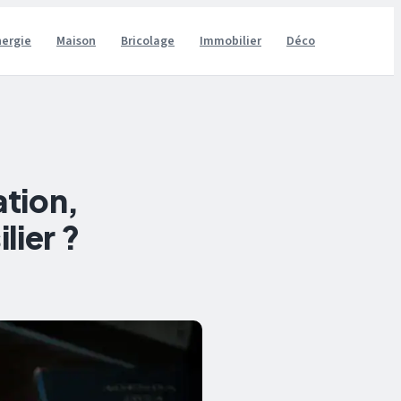
nergie
Maison
Bricolage
Immobilier
Déco
ation,
lier ?