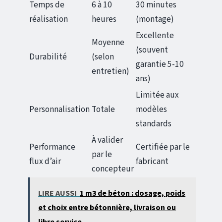
Temps de
6 à 10
30 minutes
réalisation
heures
(montage)
Excellente
Moyenne
(souvent
Durabilité
(selon
garantie 5-10
entretien)
ans)
Limitée aux
Personnalisation
Totale
modèles
standards
À valider
Performance
Certifiée par le
par le
flux d’air
fabricant
concepteur
LIRE AUSSI
1 m3 de béton : dosage, poids
et choix entre bétonnière, livraison ou