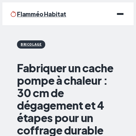
Flamméo Habitat
Écologie & Énergie
BRICOLAGE
Maison
Fabriquer un cache
Bricolage
pompe à chaleur :
Immobilier
30 cm de
Déco
dégagement et 4
étapes pour un
coffrage durable