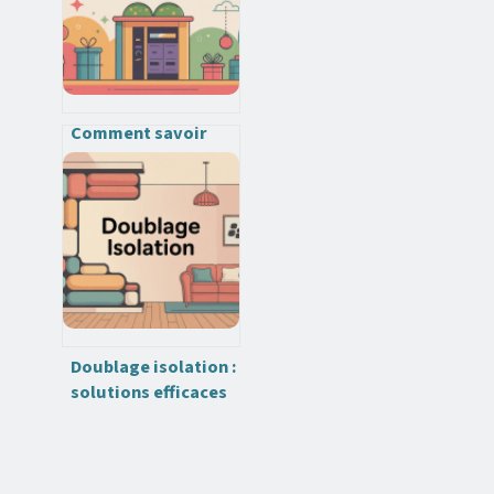
Comment savoir
combien vous avez
sur votre carte
bricomarché
Doublage isolation :
solutions efficaces
pour améliorer le
confort thermique
et acoustique