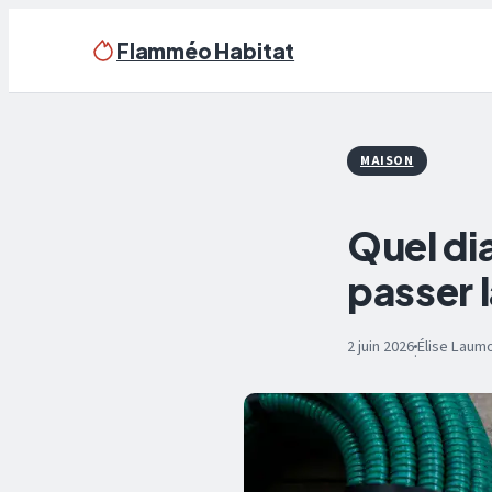
Flamméo Habitat
MAISON
Quel di
passer 
2 juin 2026
Élise Laum
·