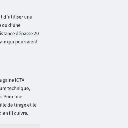
st d’utiliser une
e ou d’une
distance dépasse 20
ain qui pourraient
a gaine ICTA
mum technique,
s. Pour une
lle de tirage et le
en fil cuivre.