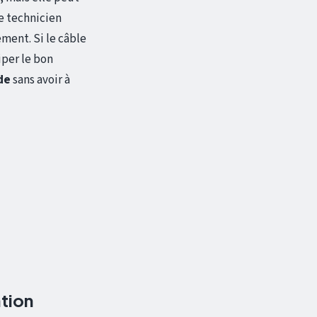
e technicien
ment. Si le câble
iper le bon
de
sans avoir à
ation