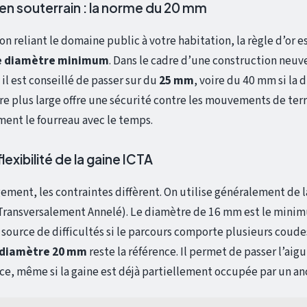
 en souterrain : la norme du 20 mm
on reliant le domaine public à votre habitation, la règle d’or e
e diamètre minimum
. Dans le cadre d’une construction neuv
il est conseillé de passer sur du
25 mm
, voire du 40 mm si la 
e plus large offre une sécurité contre les mouvements de terr
ent le fourreau avec le temps.
 flexibilité de la gaine ICTA
gement, les contraintes diffèrent. On utilise généralement de l
e Transversalement Annelé). Le diamètre de 16 mm est le mini
t source de difficultés si le parcours comporte plusieurs coude
diamètre 20 mm
reste la référence. Il permet de passer l’aigui
ce, même si la gaine est déjà partiellement occupée par un anci