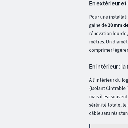
En extérieur et
Pour une installati
gaine de
20 mm d
rénovation lourde, 
mètres. Un diamètr
comprimer légèrem
En intérieur : la
À l’intérieur du lo
(Isolant Cintrabl
mais il est souven
sérénité totale, le
câble sans résistan