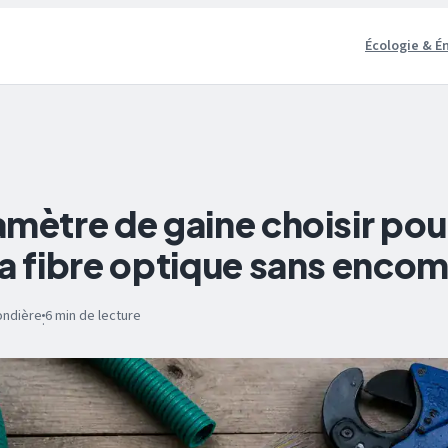
Écologie & É
amètre de gaine choisir pou
la fibre optique sans encom
ondière
6 min de lecture
·