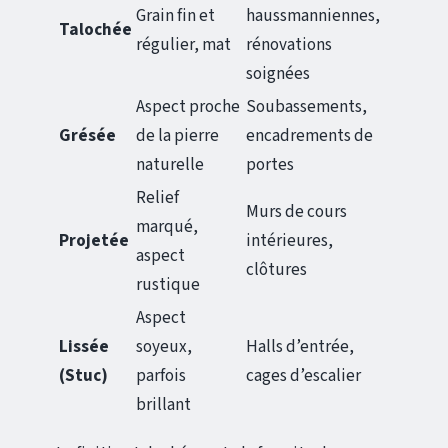
Grain fin et
haussmanniennes,
Talochée
régulier, mat
rénovations
soignées
Aspect proche
Soubassements,
Grésée
de la pierre
encadrements de
naturelle
portes
Relief
Murs de cours
marqué,
Projetée
intérieures,
aspect
clôtures
rustique
Aspect
Lissée
soyeux,
Halls d’entrée,
(Stuc)
parfois
cages d’escalier
brillant