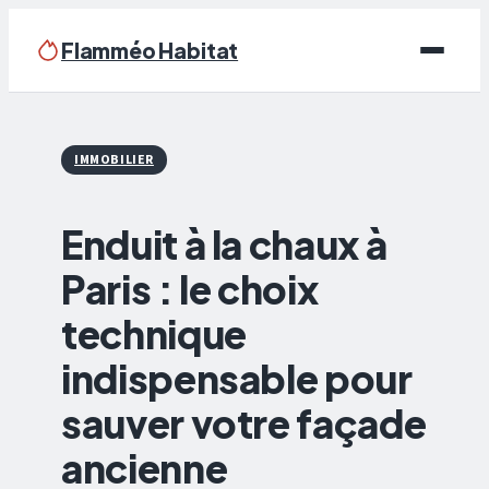
Flamméo Habitat
Écologie & Énergie
IMMOBILIER
Maison
Enduit à la chaux à
Bricolage
Paris : le choix
Immobilier
technique
Déco
indispensable pour
sauver votre façade
ancienne