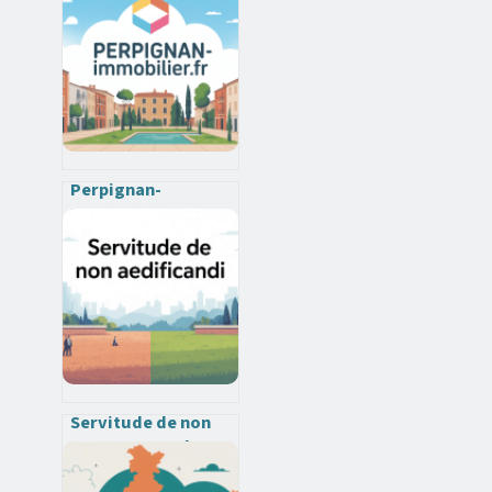
carte des risques et
alternatives
Perpignan-
immobilier.fr :
comment tirer parti
du marché
immobilier de
perpignan
Servitude de non
aedificandi : règles,
portée et