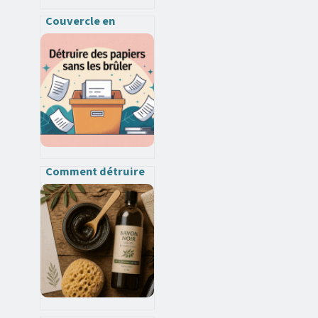
Couvercle en
silicone : usages,
avantages et
conseils pour bien
choisir
Comment détruire
des papiers sans les
brûler en toute
sécurité