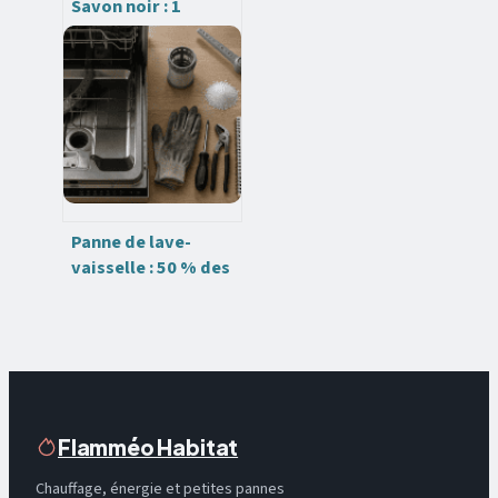
Savon noir : 1
bouchon par litre et
5 usages pour tout
nettoyer sans
polluer
Panne de lave-
vaisselle : 50 % des
blocages se
réparent en moins
d’une heure
Flamméo Habitat
Chauffage, énergie et petites pannes