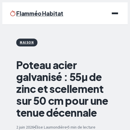
Flamméo Habitat
Écologie & Énergie
MAISON
Maison
Poteau acier
Bricolage
galvanisé : 55µ de
Immobilier
zinc et scellement
Déco
sur 50 cm pour une
tenue décennale
2 juin 2026
Élise Laumondière
5 min de lecture
·
·